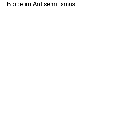
Blöde im Antisemitismus.
Gesellschaft für Christlich-Jüdische Zusammenarbeit
Celle e.V.
Postfach 12 68 | 29202 Celle