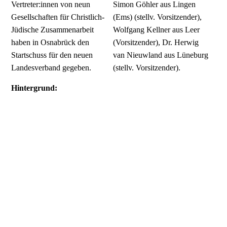
Vertreter:innen von neun
Simon Göhler aus Lingen
Gesellschaften für Christlich-
(Ems) (stellv. Vorsitzender),
Jüdische Zusammenarbeit
Wolfgang Kellner aus Leer
haben in Osnabrück den
(Vorsitzender), Dr. Herwig
Startschuss für den neuen
van Nieuwland aus Lüneburg
Landesverband gegeben.
(stellv. Vorsitzender).
Hintergrund:
Die Gesellschaften für Christlich-Jüdische Zusammenarbeit
sind in der Bundesrepublik Deutschland nach der Befreiung
vom nationalsozialistischen Unrechtsstaat entstanden. Sie
wissen von der historischen Schuld und stellen sich der
bleibenden Verantwortung angesichts der in Deutschland und
Europa von Deutschen und in deutschem Namen betriebenen
Vernichtung jüdischen Lebens.
Begründet in der biblischen Tradition folgen sie der
Überzeugung, dass im politischen und religiösen Leben eine
Orientierung nötig ist, die Ernst macht mit der Verwirklichung